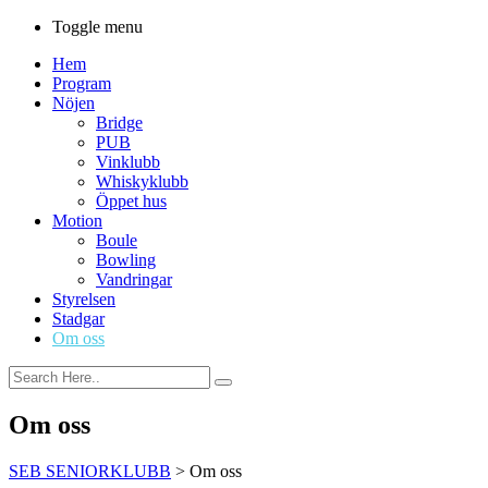
Toggle menu
Hem
Program
Nöjen
Bridge
PUB
Vinklubb
Whiskyklubb
Öppet hus
Motion
Boule
Bowling
Vandringar
Styrelsen
Stadgar
Om oss
Om oss
SEB SENIORKLUBB
>
Om oss