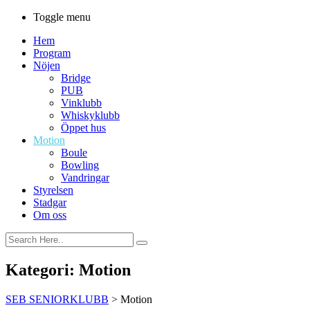
Toggle menu
Hem
Program
Nöjen
Bridge
PUB
Vinklubb
Whiskyklubb
Öppet hus
Motion
Boule
Bowling
Vandringar
Styrelsen
Stadgar
Om oss
Kategori:
Motion
SEB SENIORKLUBB
>
Motion