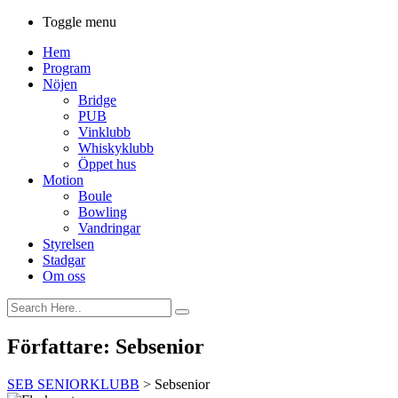
Toggle menu
Hem
Program
Nöjen
Bridge
PUB
Vinklubb
Whiskyklubb
Öppet hus
Motion
Boule
Bowling
Vandringar
Styrelsen
Stadgar
Om oss
Författare:
Sebsenior
SEB SENIORKLUBB
>
Sebsenior